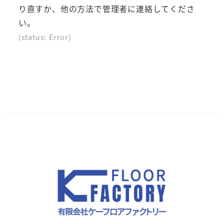
示
示
示
り直すか、他の方法で管理者に連絡してくださ
さ
さ
さ
い。
れ
れ
れ
(status: Error)
て
て
て
い
い
い
る
る
る
画
画
画
面
面
面
で
で
で
す。
す。
す。