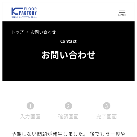
メ
イ
MENU
ン
コ
トップ
お問い合わせ
ン
Contact
テ
お問い合わせ
ン
ツ
へ
移
動
1
2
3
現
現
現
入力画面
確認画面
完了画面
在
在
在
表
表
表
予期しない問題が発生しました。 後でもう一度や