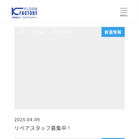
メ
イ
MENU
ン
コ
新着情報
トップ
2025年
2025年4月
ン
テ
ン
ツ
へ
移
動
2025-04-09
投稿日
リペアスタッフ募集中！